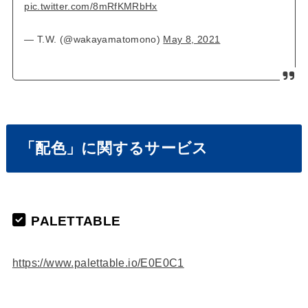
pic.twitter.com/8mRfKMRbHx
— T.W. (@wakayamatomono)
May 8, 2021
「配色」に関するサービス
PALETTABLE
https://www.palettable.io/E0E0C1