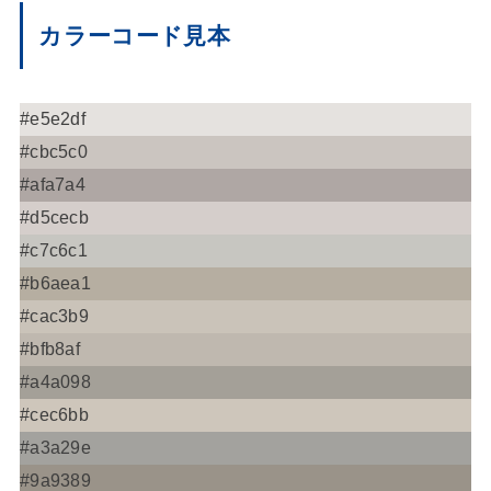
カラーコード見本
#e5e2df
#cbc5c0
#afa7a4
#d5cecb
#c7c6c1
#b6aea1
#cac3b9
#bfb8af
#a4a098
#cec6bb
#a3a29e
#9a9389