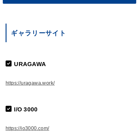
ギャラリーサイト
URAGAWA
https://uragawa.work/
I/O 3000
https://io3000.com/