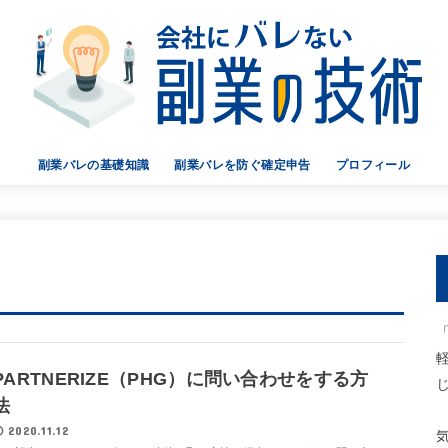
副業バレの基礎知識
副業バレを防ぐ確定申告
プロフィール
会社バレの原因と回避策
家族・身内バレの原因と回避策
マイナンバーと副業バレ
確定申告の全作業まとめ
申告書の作成【1】
申告書の作成【2】
申告書の作成【3】
申告書の作成【4】
申告書の作成【5】
ASP別 確定申告時の記帳例
主要ASPの会社名と住所一覧
PARTNERIZE（PHG）に問い合わせをする方
法
2020.11.12