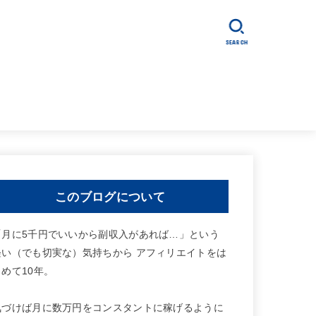
SEARCH
このブログについて
「月に5千円でいいから副収入があれば…」という
軽い（でも切実な）気持ちから アフィリエイトをは
じめて10年。
気づけば月に数万円をコンスタントに稼げるように