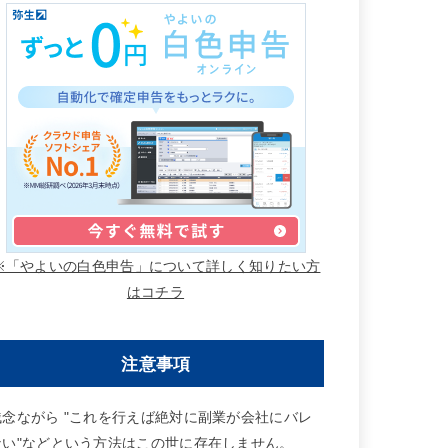
※「やよいの白色申告」について詳しく知りたい方
はコチラ
注意事項
残念ながら "これを行えば絶対に副業が会社にバレ
ない"などという方法はこの世に存在しません。