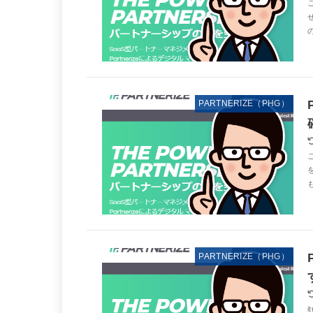
せ
の
PARTNERIZE（PHG）
PARTNERIZE（PHG）