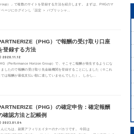
Group）」で複数のサイトを登録する方法を紹介します。 まずは、PHGのマ
イページにログインし「設定 ＞ パブリッシャ...
PARTNERIZE（PHG）で報酬の受け取り口座
を登録する方法
2020.11.12
PHG（Performance Horizon Group）で、そこそこ報酬が発生するようにな
りましたので報酬の受け取り先金融機関を登録することにしました（※これ
までは報酬が最低支払い額に達していませんでした）。 しかし...
PARTNERIZE（PHG）の確定申告：確定報酬
の確認方法と記帳例
2023.01.04
こんにちは、副業アフィリエイターのナバカリです。 今回は