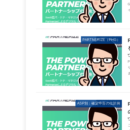
PARTNERIZE（PHG）
ASP別：確定申告の仕訳例