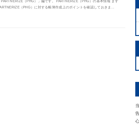
「PARTNERIZE（PHG）」編です。 PARTNERIZE（PHG）の基本情報 まず
PARTNERIZE（PHG）に対する帳簿作成上のポイントを確認しておきま...